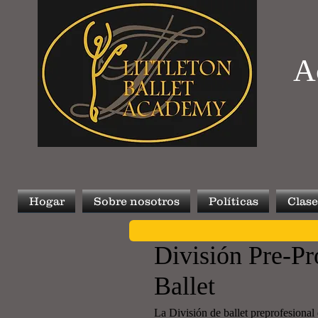
A
Hogar
Sobre nosotros
Políticas
Clase
División Pre-Pr
Ballet
La División de ballet preprofesional 