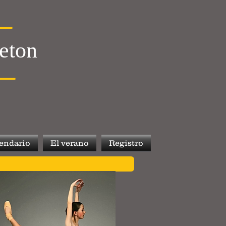
leton
endario
El verano
Registro