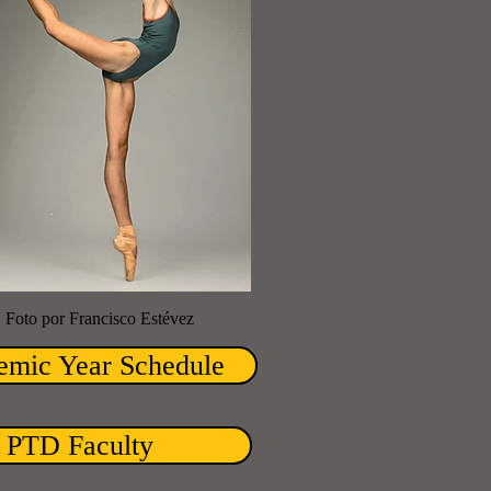
Foto por Francisco Estévez
mic Year Schedule
PTD Faculty