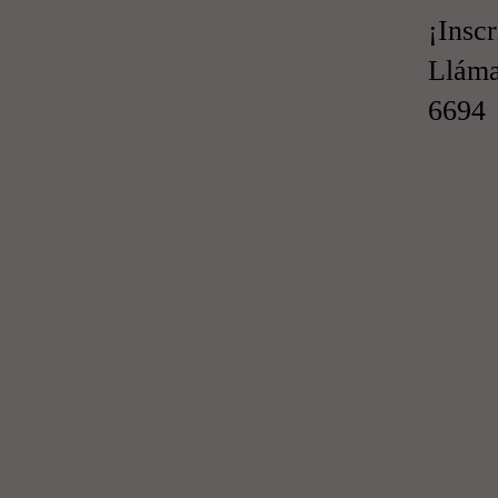
¡Inscr
Lláma
6694