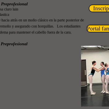
n Preprofesional
Inscri
sa claro lain
lastica
e hacia atrás en un moño clásico en la parte posterior de
bremoño y asegurado con horquillas. Los estudiantes
Portal fam
dema para mantener el cabello fuera de la cara.
n Preprofesional